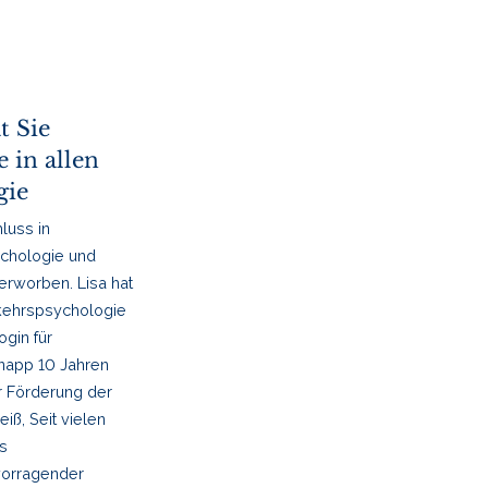
 Sie
 in allen
gie
luss in
ychologie und
erworben. Lisa hat
rkehrspsychologie
ogin für
knapp 10 Jahren
r Förderung der
iß, Seit vielen
ls
rvorragender