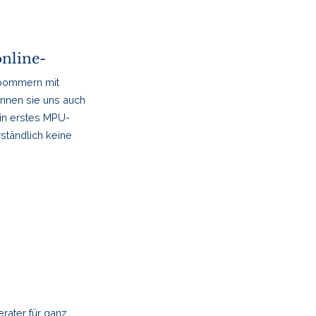
nline-
rpommern mit
önnen sie uns auch
ein erstes MPU-
ständlich keine
erater für ganz