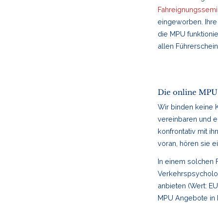
Fahreignungssemi
eingeworben. Ihre
die MPU funktionie
allen Führerschei
Die online MPU-B
Wir binden keine 
vereinbaren und e
konfrontativ mit i
voran, hören sie e
In einem solchen 
Verkehrspsycholog
anbieten (Wert: E
MPU Angebote in 