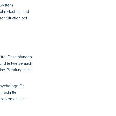
-System
ahrerlaubnis und
er Situation bei
frei Einzelstunden
und teilweise auch
line-Beratung nicht
.
psychologe für
n Schritte
exiblen online-