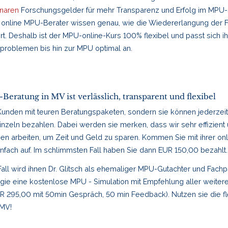
naren
Forschungsgelder für mehr Transparenz und Erfolg im MPU
 online MPU-Berater wissen genau, wie die Wiedererlangung der F
rt. Deshalb ist der MPU-online-Kurs 100% flexibel und passt sich ihr
nproblemen bis hin zur MPU optimal an.
eratung in MV ist verlässlich, transparent und flexibel
Kunden mit teuren Beratungspaketen, sondern sie können jederzeit 
inzeln bezahlen. Dabei werden sie merken, dass wir sehr effizient 
hnen arbeiten, um Zeit und Geld zu sparen. Kommen Sie mit ihrer on
infach auf. Im schlimmsten Fall haben Sie dann EUR 150,00 bezahlt
Fall wird ihnen Dr. Glitsch als ehemaliger MPU-Gutachter und Fach
ie eine kostenlose MPU - Simulation mit Empfehlung aller weitere
UR 295,00 mit 50min Gespräch, 50 min Feedback). Nutzen sie die fl
MV!