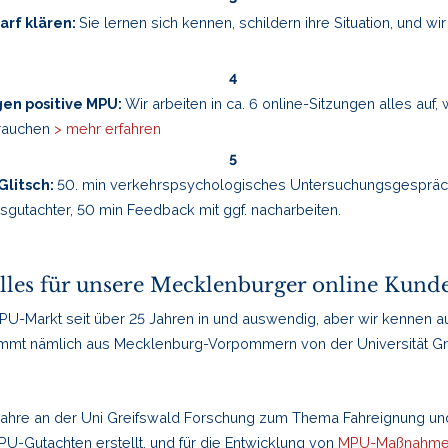
rf klären:
Sie lernen sich kennen, schildern ihre Situation, und wi
en positive MPU:
Wir arbeiten in ca. 6 online-Sitzungen alles auf, 
brauchen
> mehr erfahren
Glitsch:
50. min verkehrspsychologisches Untersuchungsgespräch 
sgutachter, 50 min Feedback mit ggf. nacharbeiten.
lles für unsere Mecklenburger online Kun
U-Markt seit über 25 Jahren in und auswendig, aber wir kennen au
mt nämlich aus Mecklenburg-Vorpommern von der Universität Gr
0 Jahre an der Uni Greifswald Forschung zum Thema Fahreignung u
PU-Gutachten erstellt, und für die Entwicklung von
MPU-Maßnahme