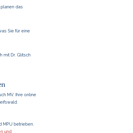
r planen das
was Sie für eine
mit Dr. Glitsch
den
ch MV. Ihre online
eifswald.
nd MPU betrieben.
n und