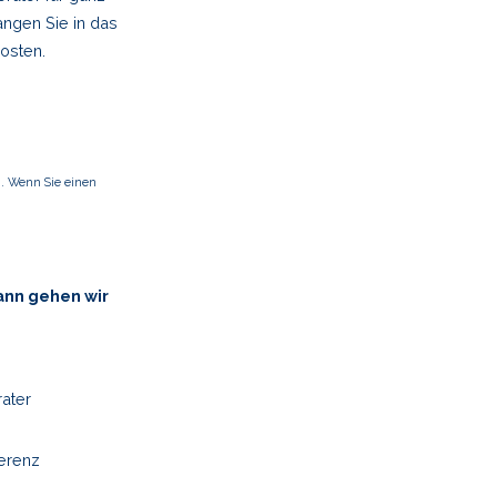
ngen Sie in das
osten.
. Wenn Sie einen
ann gehen wir
ater
ferenz